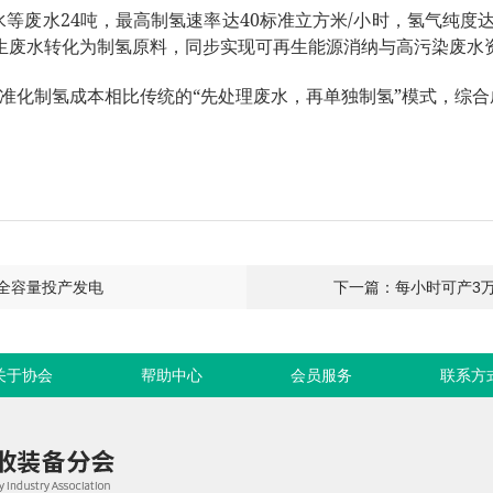
24
40
/
水等废水
吨，最高制氢速率达
标准立方米
小时，氢气纯度
生废水转化为制氢原料，同步实现可再生能源消纳与高污染废水
“
”
准化制氢成本相比传统的
先处理废水，再单独制氢
模式，综合
机全容量投产发电
下一篇：每小时可产3万
关于协会
帮助中心
会员服务
联系方