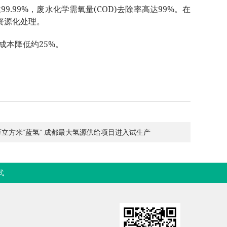
99.99%
(COD)
99%
达
，废水化学需氧量
去除率高达
。在
资源化处理。
25%
成本降低约
。
立方米“蓝氢” 成都最大氢源供给项目进入试生产
式